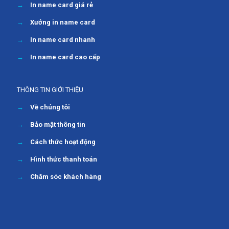
→
In name card giá rẻ
→
Xưởng in name card
→
In name card nhanh
→
In name card cao cấp
THÔNG TIN GIỚI THIỆU
→
Về chúng tôi
→
Bảo mật thông tin
→
Cách thức hoạt động
→
Hình thức thanh toán
→
Chăm sóc khách hàng