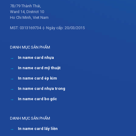
7B/79 Thành Thái,
Ward 14, District 10
Ho Chi Minh, Viet Nam
MST: 0313169734 -|- Ngày cấp: 20/03/2015
DANH MỤC SẢN PHẨM
→
In name card nhựa
→
In name card mỹ thuật
→
In name card ép kim
→
In name card nhựa trong
→
In name card bo gốc
DANH MỤC SẢN PHẨM
→
In name card lấy liền