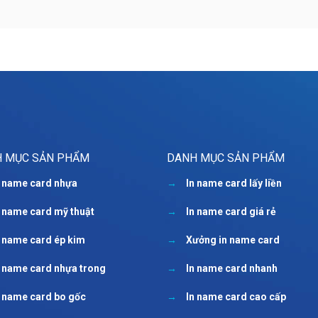
 MỤC SẢN PHẨM
DANH MỤC SẢN PHẨM
n name card nhựa
→
In name card lấy liền
n name card mỹ thuật
→
In name card giá rẻ
n name card ép kim
→
Xưởng in name card
n name card nhựa trong
→
In name card nhanh
n name card bo gốc
→
In name card cao cấp