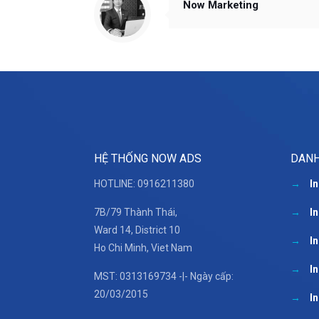
Now Marketing
HỆ THỐNG NOW ADS
DANH
HOTLINE: 0916211380
→
I
7B/79 Thành Thái,
→
I
Ward 14, District 10
→
I
Ho Chi Minh, Viet Nam
→
I
MST: 0313169734 -|- Ngày cấp:
20/03/2015
→
I