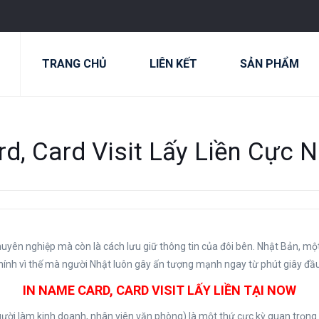
TRANG CHỦ
LIÊN KẾT
SẢN PHẨM
d, Card Visit Lấy Liền Cực 
yên nghiệp mà còn là cách lưu giữ thông tin của đôi bên. Nhật Bản, một 
hính vì thế mà người Nhật luôn gây ấn tượng mạnh ngay từ phút giây đầu
IN NAME CARD, CARD VISIT LẤY LIỀN TẠI NOW
người làm kinh doanh, nhân viên văn phòng) là một thứ cực kỳ quan trọn