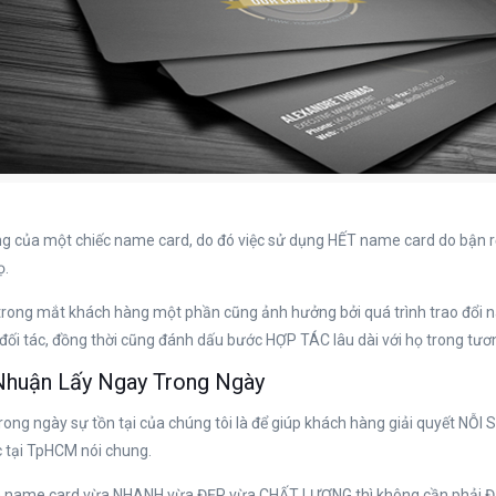
ọng của một chiếc name card, do đó việc sử dụng HẾT name card do bận
ọ.
 trong mắt khách hàng một phần cũng ảnh hưởng bởi quá trình trao đổi 
i tác, đồng thời cũng đánh dấu bước HỢP TÁC lâu dài với họ trong tương
 Nhuận Lấy Ngay Trong Ngày
trong ngày sự tồn tại của chúng tôi là để giúp khách hàng giải quyết NỖ
c tại TpHCM nói chung.
in name card vừa NHANH vừa ĐẸP vừa CHẤT LƯỢNG thì không cần phải 