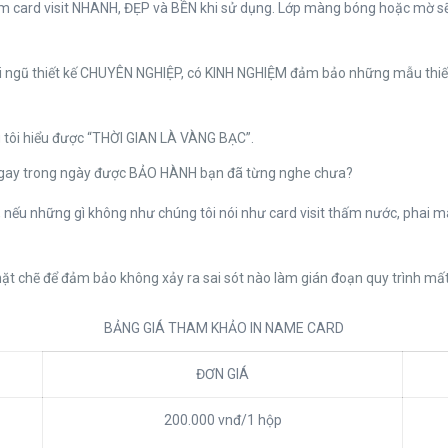
tấm card visit NHANH, ĐẸP và BỀN khi sử dụng. Lớp màng bóng hoặc mờ 
đội ngũ thiết kế CHUYÊN NGHIỆP, có KINH NGHIỆM đảm bảo những mẫu t
tôi hiểu được “THỜI GIAN LÀ VÀNG BẠC”.
y ngay trong ngày được BẢO HÀNH bạn đã từng nghe chưa?
 nếu những gì không như chúng tôi nói như card visit thấm nước, phai mà
hặt chẽ để đảm bảo không xảy ra sai sót nào làm gián đoạn quy trình mấ
BẢNG GIÁ THAM KHẢO IN NAME CARD
ĐƠN GIÁ
200.000 vnđ/1 hộp