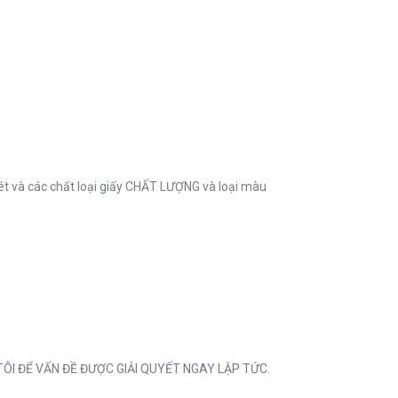
ét và các chất loại giấy CHẤT LƯỢNG và loại màu
G TÔI ĐỂ VẤN ĐỀ ĐƯỢC GIẢI QUYẾT NGAY LẬP TỨC.