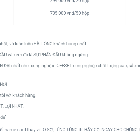
299.000 vnđ/20 hộp
735.000 vnđ/50 hộp
ất, và luôn luôn HÀI LÒNG khách hàng nhất
ĐẦU và xem đó là SỰ PHẤN ĐẤU không ngừng.
N ĐẠI nhất như: công nghệ in OFFSET công nghiệp chất lượng cao, sắc n
 NƠI
 tôi với khách hàng.
T, LỢI NHẤT.
đế”.
 hết name card thay vì LO SỢ, LÚNG TÚNG thì HÃY GỌI NGAY CHO CHÚN