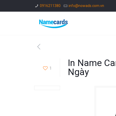
0916211380
info@nowads.com.vn
In Name Car
1
Ngày