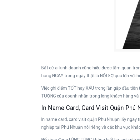
Bất cứ ai kinh doanh cũng hiểu được tầm quan tr
hàng NGAY trong ngày thật là NỖI SỢ quá lớn với h
Việc ghi điểm TỐT hay XẤU trong lần gặp đầu tiên
TƯỢNG của doanh nhân trong lòng khách hàng và đố
In Name Card, Card Visit Quận Phú
In name card, card visit quận Phú Nhuận lấy ngay 
nghiệp tại Phú Nhuận nói riêng và các khu vực khá
Nếu bạn đang LÚNG TÚNG không biết tìm nơi nào 