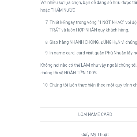
Với nhiều sự lựa chọn, bạn dễ dàng sở hữu được 
hoặc THẤM NƯỚC
Thiết kế ngay trong vòng “1 NỐT NHẠC” với 
TRẤT và luôn HỢP NHÃN quý khách hàng.
Giao hàng NHANH CHÓNG, ĐÚNG HẸN vì chúng 
In name card, card visit quận Phú Nhuận lấ
Không nơi nào có thể LÀM như vậy ngoài chúng tôi,
chúng tôi sẽ HOÀN TIỀN 100%.
Chúng tôi luôn thực hiện theo một quy trình c
LOẠI NAME CARD
Giấy Mỹ Thuật