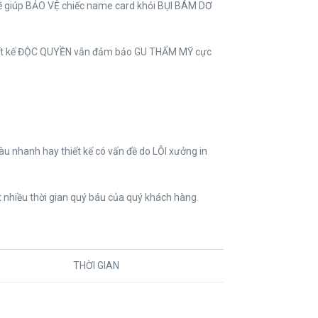
sẽ giúp BẢO VỆ chiếc name card khỏi BỤI BÁM DƠ
hiết kế ĐỘC QUYỀN vẫn đảm bảo GU THẨM MỸ cực
u nhanh hay thiết kế có vấn đề do LỖI xưởng in
t nhiều thời gian quý báu của quý khách hàng.
THỜI GIAN