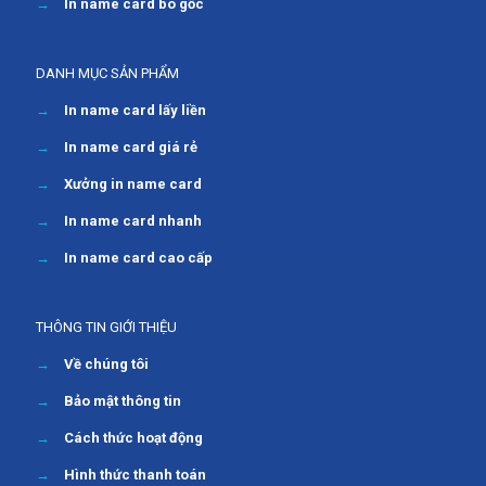
→
In name card bo gốc
DANH MỤC SẢN PHẨM
→
In name card lấy liền
→
In name card giá rẻ
→
Xưởng in name card
→
In name card nhanh
→
In name card cao cấp
THÔNG TIN GIỚI THIỆU
→
Về chúng tôi
→
Bảo mật thông tin
→
Cách thức hoạt động
→
Hình thức thanh toán