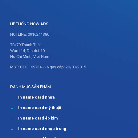
HỆ THỐNG NOW ADS
HOTLINE: 0916211380
7B/79 Thành Thái,
Ward 14, District 10
Ho Chi Minh, Viet Nam
MST: 0313169734 -|- Ngày cấp: 20/03/2015
DANH MỤC SẢN PHẨM
→
In name card nhựa
→
In name card mỹ thuật
→
In name card ép kim
→
In name card nhựa trong