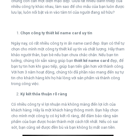
chúng còn cần một diện mạo đẹp. Giữa rất nhiều danh thiếp của
nhiều công ty khác nhau, làm sao để cho mẫu của bạn luôn được
lưu lại, luôn nổi bật và in vào tâm trí của người đang sở hữu?
Chọn công ty thiết kế name card uy tín
Ngày nay, có rất nhiều công ty in ấn name card đẹp. Bạn có thể tự
chọn cho mình một công ty thiết kế uy tín và chất lượng. Hãy tham
khảo người thân, bạn bè nếu bạn chưa chắc chắn. Nếu bạn tin
tưởng, chúng tôi sẵn sàng giúp bạn
thiết kế name card
đẹp, để
bạn tự tin hơn khi giao tiếp, giúp bạn tiến gần hơn với thành công.
Với hơn 3 năm hoạt động, chúng tôi đã phần nào mang đến sự tự
tin cho khách hàng khi họ hài lòng với sản phẩm và thành công
trong công việc.
Ký kết thỏa thuận rõ ràng
Có nhiều công ty vì lợi nhuận mà không màng đến lợi ích của
khách hàng. Hãy là một khách hàng thông minh. Bạn hãy chọn
cho mình một công ty có ký kết rõ ràng, để đảm bảo rằng sản
phẩm của bạn được hoàn thành một cách tốt nhất. Nếu có sai
sót, bạn cũng sẽ được đền bù và bạn không bị mất oan tiền.