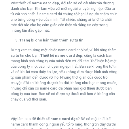
Việc thiết kế
name card đẹp,
đối tác sẽ có cái nhìn tán dương
dành cho bạn. Khi làm việc với một người chuyên nghiệp, đầu tư
từ cái nhỏ nhất là name card thì chứng tỏ bạn là người chăm chút
cho từng công việc của mình. Tất nhiên, chẳng ai lại đi từ chối
một đối tác cho họ cảm giác cẩn thận và đáng tin cậy trong
những lần đầu gặp mặt.
Trang bị cho bản thân thêm sự tự tin
Đừng xem thường một chiếc name card nhỏ bé, vũ khí tăng thêm
sự tự tin cho bạn.
Thiết kế name card đẹp
, cũng là cách bạn
mang hình ảnh công ty của mình đến với đối tác. Thể hiện bộ mặt
của công ty, một cách chuyên ngiệp nhất. Bạn sẽ không thể tự tin
và có khi lại cảm thấy áp lực, nếu không đưa được hình ảnh công
ty, sản phẩm đến được với họ. Nhưng thời gian của cuộc trò
chuyện đôi khi không được kéo dài, không như bạn mong muốn,
nhưng chỉ cần có name card đã phần nào giới thiệu được bạn,
công ty của bạn. Bạn sẽ có được sự thoải mái hơn vì không cần
chạy đua với thời gian.
Vậy làm sao để
thiết kế name card đẹp
? Để có một thiết kế
name card thành công, ngoài yếu tố rõ ràng, thông tin đầy đủ thì