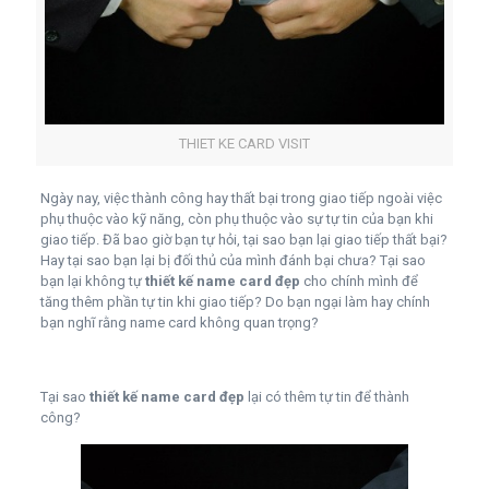
THIET KE CARD VISIT
Ngày nay, việc thành công hay thất bại trong giao tiếp ngoài việc
phụ thuộc vào kỹ năng, còn phụ thuộc vào sự tự tin của bạn khi
giao tiếp. Đã bao giờ bạn tự hỏi, tại sao bạn lại giao tiếp thất bại?
Hay tại sao bạn lại bị đối thủ của mình đánh bại chưa? Tại sao
bạn lại không tự
thiết kế name card đẹp
cho chính mình để
tăng thêm phần tự tin khi giao tiếp? Do bạn ngại làm hay chính
bạn nghĩ rằng name card không quan trọng?
Tại sao
thiết kế name card đẹp
lại có thêm tự tin để thành
công?