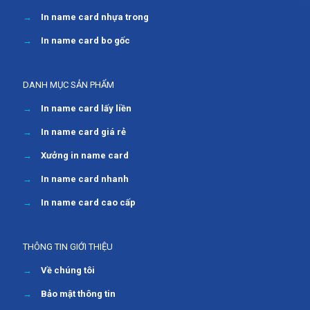
→
In name card nhựa trong
→
In name card bo gốc
DANH MỤC SẢN PHẨM
→
In name card lấy liền
→
In name card giá rẻ
→
Xưởng in name card
→
In name card nhanh
→
In name card cao cấp
THÔNG TIN GIỚI THIỆU
→
Về chúng tôi
→
Bảo mật thông tin