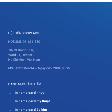
HỆ THỐNG NOW ADS
HOTLINE: 0916211380
7B/79 Thành Thái,
Ward 14, District 10
Ho Chi Minh, Viet Nam
MST: 0313169734 -|- Ngày cấp: 20/03/2015
DANH MỤC SẢN PHẨM
→
In name card nhựa
→
In name card mỹ thuật
→
In name card ép kim