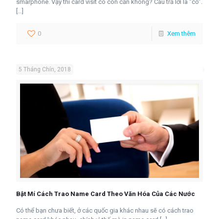
smarphone. Vậy thì card visit có còn cần không? Câu trả lời là “có”.
[…]
0
Xem thêm
5 Tháng Chín, 2018
Bật Mí Cách Trao Name Card Theo Văn Hóa Của Các Nước
Có thể bạn chưa biết, ở các quốc gia khác nhau sẽ có cách trao