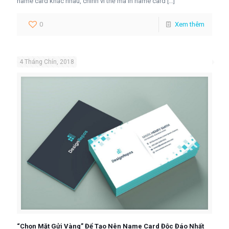
name card khác nhau, chính vì thế mà in name card
[…]
0
Xem thêm
4 Tháng Chín, 2018
“Chọn Mặt Gửi Vàng” Để Tạo Nên Name Card Độc Đáo Nhất