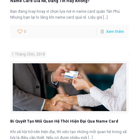
Name Card Giá Rẻ, Đáng Tin Hay Không?
Bạn đang loay hoay vì chọn lựa nơi in name card quận Tân Phú.
Nhưng bạn lại lo lắng khi name card quá rẻ. Liệu giá
[…]
0
Xem thêm
1 Tháng Chín, 2018
Bí Quyết Tạo Mối Quan Hệ Thời Hiện Đại Qua Name Card
Khi xã hội trở nên hiện đại, thì việc tạo những mối quan hệ trong xã
hội là điều cần thiết. Nếu có được nhiều mối
[…]