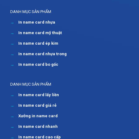
DANH MỤC SẢN PHẨM
→
In name card nhựa
→
In name card mỹ thuật
→
In name card ép kim
→
In name card nhựa trong
→
In name card bo gốc
DANH MỤC SẢN PHẨM
→
In name card lấy liền
→
In name card giá rẻ
→
Xưởng in name card
→
In name card nhanh
→
In name card cao cấp