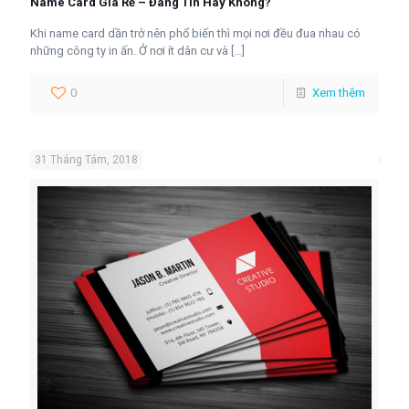
Name Card Giá Rẻ – Đáng Tin Hay Không?
Khi name card dần trở nên phổ biến thì mọi nơi đều đua nhau có
những công ty in ấn. Ở nơi ít dân cư và
[…]
0
Xem thêm
31 Tháng Tám, 2018